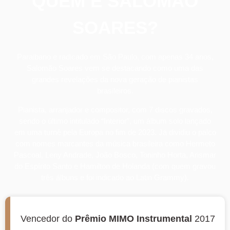
QUEM É SALOMÃO
SOARES?
Paraibano e radicado em São Paulo, com apenas 34 anos,
Salomão Soares vem se destacando como uma das
grandes revelações da nova geração de pianistas
brasileiros.
Pianista, arranjador e compositor, com 7 discos gravados,
sendo o último intitulado “Interior”, um álbum solo lançado
em uma turnê pela Europa no fim de 2023. Já dividiu o palco
com nomes marcantes da música brasileira como Hermeto
Pascoal, Leny Andrade, João Bosco, Toninho Horta, Arismar
do Espírito Santo e Hamilton de Holanda (com quem gravou
três álbuns e foi indicado ao Latin Grammy).
Vencedor do
Prêmio MIMO Instrumental
2017